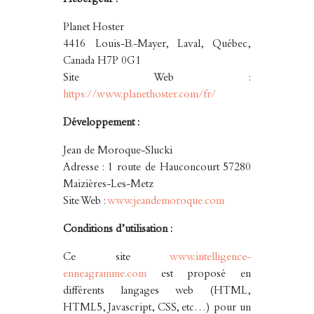
Hébergeur :
Planet Hoster
4416 Louis-B.-Mayer, Laval, Québec,
Canada H7P 0G1
Site Web :
https://www.planethoster.com/fr/
Développement :
Jean de Moroque-Slucki
Adresse : 1 route de Hauconcourt 57280
Maizières-Les-Metz
Site Web :
www.jeandemoroque.com
Conditions d’utilisation :
Ce site
www.intelligence-
enneagramme.com
est proposé en
différents langages web (HTML,
HTML5, Javascript, CSS, etc…) pour un